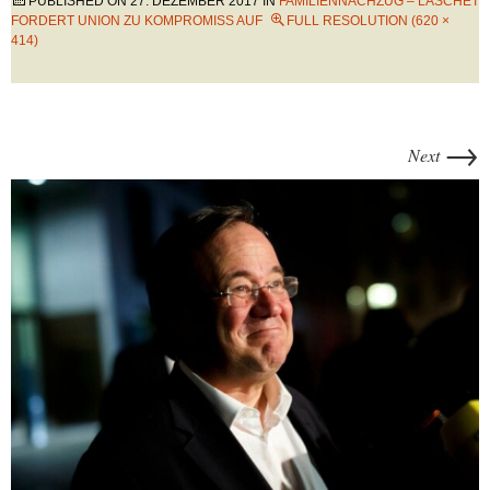
PUBLISHED ON
27. DEZEMBER 2017
IN
FAMILIENNACHZUG – LASCHET
FORDERT UNION ZU KOMPROMISS AUF
FULL RESOLUTION (620 ×
414)
→
Next