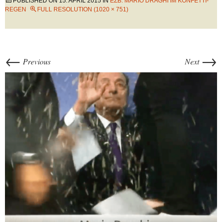
PUBLISHED ON
15. APRIL 2015
IN
EZB: MARIO DRAGHI IM KONFETTI-
REGEN
FULL RESOLUTION (1020 × 751)
←
→
Previous
Next