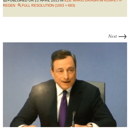
PUBLISHED ON
15. APRIL 2015
IN
EZB: MARIO DRAGHI IM KONFETTI-
REGEN
FULL RESOLUTION (1003 × 683)
→
Next