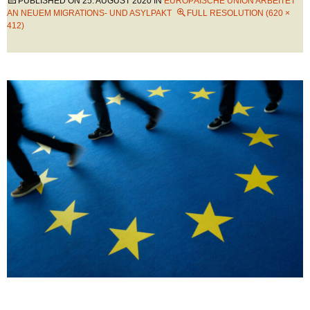
PUBLISHED ON
25. AUGUST 2020
IN
EUROPÄISCHE UNION ARBEITET
AN NEUEM MIGRATIONS- UND ASYLPAKT
FULL RESOLUTION (620 ×
412)