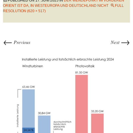
PUBLISHED ON
17. JUNI 2025
IN
DER WENDEPUNKT IM VORDEREN
ORIENT IST DA, IN WESTEUROPA UND DEUTSCHLAND NICHT
FULL
RESOLUTION (620 × 517)
←
→
Previous
Next