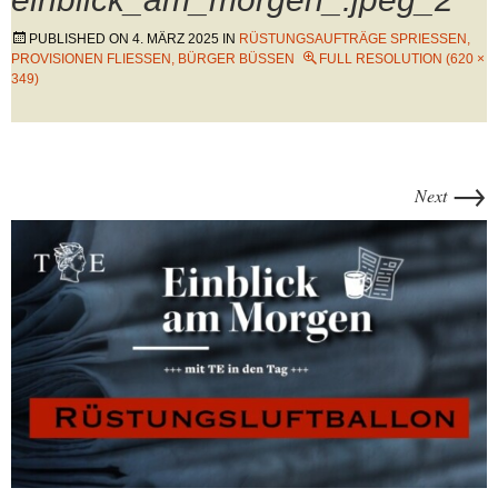
PUBLISHED ON
4. MÄRZ 2025
IN
RÜSTUNGSAUFTRÄGE SPRIESSEN, P
ROVISIONEN FLIESSEN, BÜRGER BÜSSEN
FULL RESOLUTION (620 ×
349)
→
Next