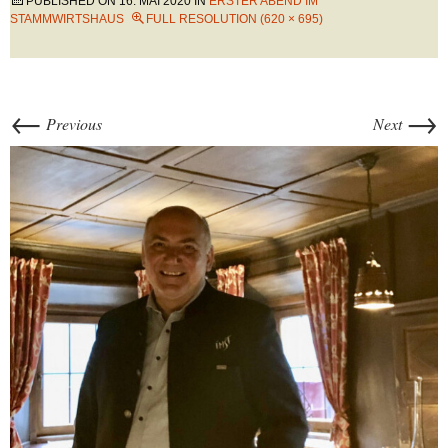
PUBLISHED ON
16. MAI 2020
IN
ERSTER ABEND IM
STAMMWIRTSHAUS
FULL RESOLUTION (620 × 695)
←
→
Previous
Next