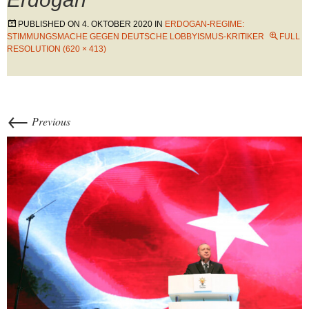
PUBLISHED ON
4. OKTOBER 2020
IN
ERDOGAN-REGIME:
STIMMUNGSMACHE GEGEN DEUTSCHE LOBBYISMUS-KRITIKER
FULL
RESOLUTION (620 × 413)
←
Previous