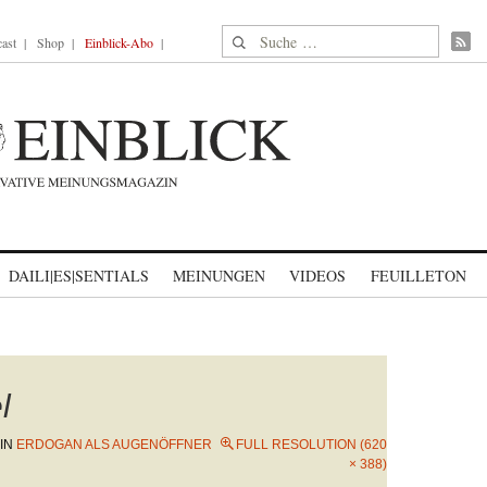
Suche nach:
ast
Shop
Einblick-Abo
DAILI|ES|SENTIALS
MEINUNGEN
VIDEOS
FEUILLETON
l
IN
ERDOGAN ALS AUGENÖFFNER
FULL RESOLUTION (620
× 388)