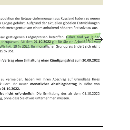
→
Next