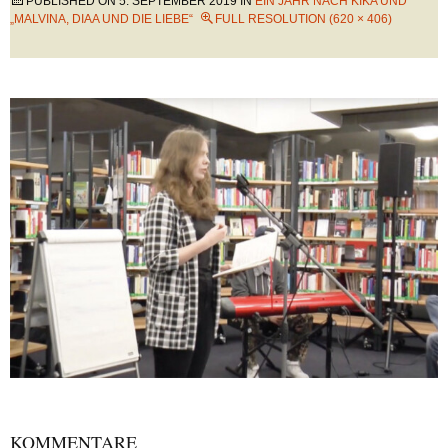
PUBLISHED ON
5. SEPTEMBER 2019
IN
EIN JAHR NACH KIKA UND
„MALVINA, DIAA UND DIE LIEBE“
FULL RESOLUTION (620 × 406)
KOMMENTARE