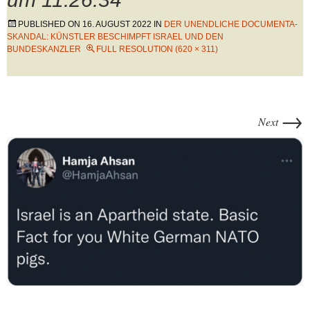
PUBLISHED ON
16. AUGUST 2022
IN
DER UNENDLICHE DOCUMENTA-
SKANDAL: KÜNSTLER BESCHIMPFT ISRAEL UND DEN
BUNDESKANZLER
FULL RESOLUTION (620 × 311)
→
Next