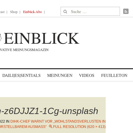
Suche nach:
ast
Shop
Einblick-Abo
DAILI|ES|SENTIALS
MEINUNGEN
VIDEOS
FEUILLETON
n-z6DJJZ1-1Cg-unsplash
022
IN
DIHK-CHEF WARNT VOR „WOHLSTANDSVERLUSTEN IN
RSTELLBAREM AUSMASS“
FULL RESOLUTION (620 × 413)