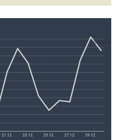
→
Next