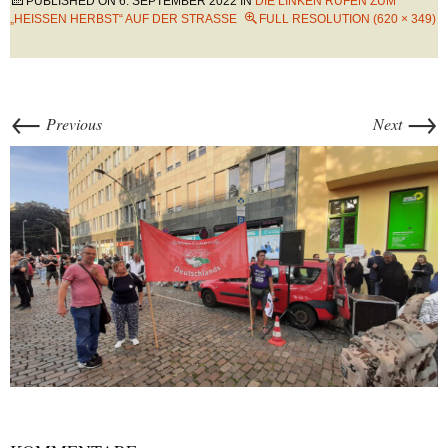
PUBLISHED ON
6. SEPTEMBER 2022
IN
DIE LINKEN RUFEN ZUM
„HEISSEN HERBST“ AUF DER STRASSE
FULL RESOLUTION (620 × 349)
←
→
Previous
Next