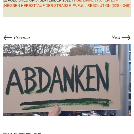
PUBLISHED ON
6. SEPTEMBER 2022
IN
DIE LINKEN RUFEN ZUM
„HEISSEN HERBST“ AUF DER STRASSE
FULL RESOLUTION (620 × 349)
←
→
Previous
Next