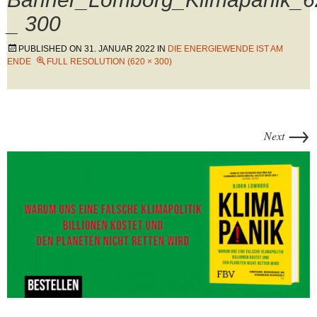
_ 300
PUBLISHED ON
31. JANUAR 2022
IN
DIE ENERGIEWENDE IST AM
ENDE
FULL RESOLUTION (620 × 300)
→
Next