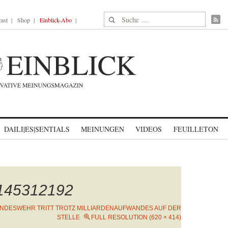
Suche nach:
ast
Shop
Einblick-Abo
DAILI|ES|SENTIALS
MEINUNGEN
VIDEOS
FEUILLETON
1145312192
UNDESWEHR TRITT TROTZ MILLIARDENAUFWANDES AUF DER
STELLE
FULL RESOLUTION (620 × 414)