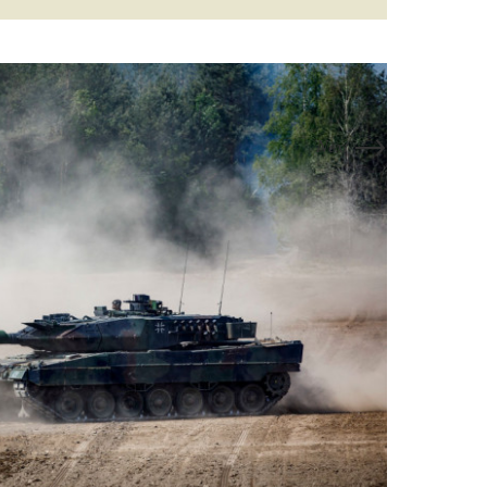
→
Next