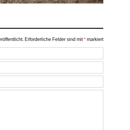
öffentlicht.
Erforderliche Felder sind mit
*
markiert