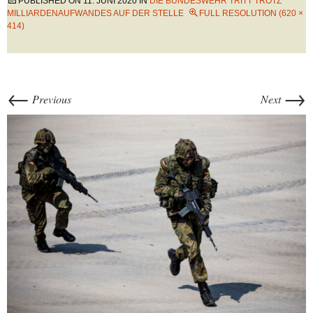
PUBLISHED ON
11. JUNI 2020
IN
DIE BUNDESWEHR TRITT TROTZ
MILLIARDENAUFWANDES AUF DER STELLE
FULL RESOLUTION (620 ×
414)
←
→
Previous
Next