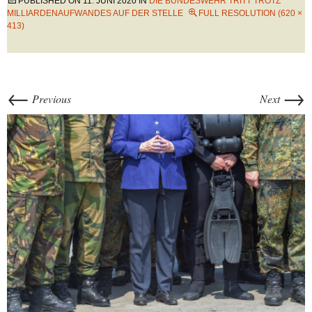
PUBLISHED ON
11. JUNI 2020
IN
DIE BUNDESWEHR TRITT TROTZ
MILLIARDENAUFWANDES AUF DER STELLE
FULL RESOLUTION (620 ×
413)
←
→
Previous
Next