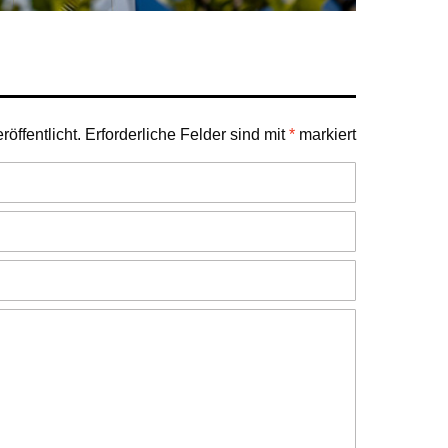
öffentlicht.
Erforderliche Felder sind mit
*
markiert