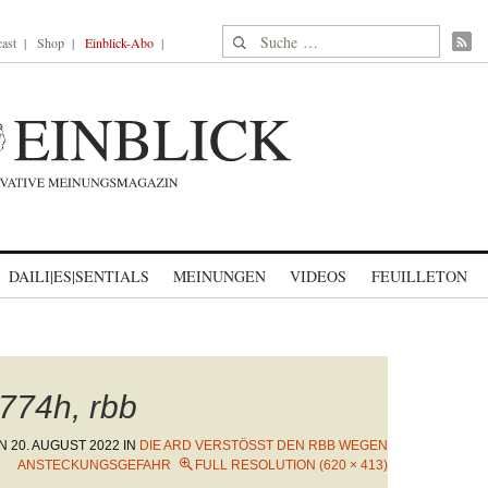
Suche nach:
ast
Shop
Einblick-Abo
DAILI|ES|SENTIALS
MEINUNGEN
VIDEOS
FEUILLETON
774h, rbb
ON
20. AUGUST 2022
IN
DIE ARD VERSTÖSST DEN RBB WEGEN A
NSTECKUNGSGEFAHR
FULL RESOLUTION (620 × 413)