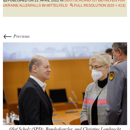
PUBLISHED ON
22. APRIL 2022
IN
DEUTSCHLAND IST BEI HILFEN FÜR
UKRAINE ALLENFALLS IM MITTELFELD
FULL RESOLUTION (620 × 413)
←
Previous
Olaf Scholz (SPD), Bundeskanzler, und Christine Lambrecht