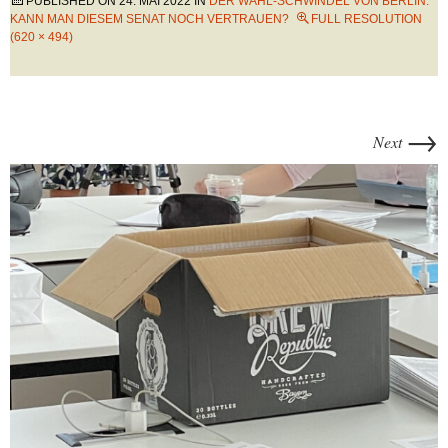
PUBLISHED ON
24. MAI 2022
IN
DER WAHL-SCHWINDEL VON BERLIN:
KANN MAN DIESEM SENAT NOCH VERTRAUEN?
FULL RESOLUTION
(620 × 494)
→
Next