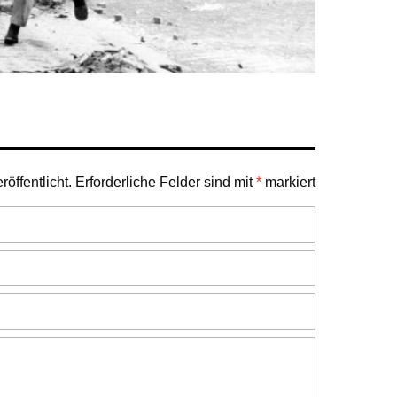
öffentlicht.
Erforderliche Felder sind mit
*
markiert