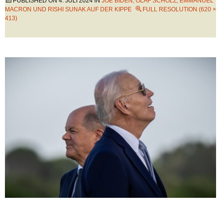
PUBLISHED ON
4. JULI 2024
IN
JOE BIDEN, OLAF SCHOLZ, EMMANUEL
MACRON UND RISHI SUNAK AUF DER KIPPE
FULL RESOLUTION (620 ×
413)