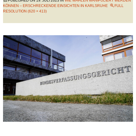
PUBLISHED ON
19. JULI 2023
IN
WIE WAHLEN MANIPULIERT WERDEN
KÖNNEN – ERSCHRECKENDE EINSICHTEN IN KARLSRUHE
FULL
RESOLUTION (620 × 413)