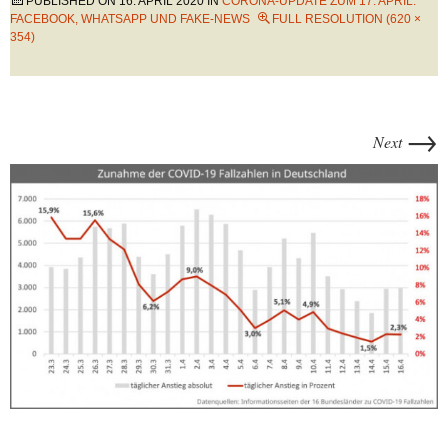
PUBLISHED ON
16. APRIL 2020
IN
CORONA-UPDATE ZUM 17. APRIL:
FACEBOOK, WHATSAPP UND FAKE-NEWS
FULL RESOLUTION (620 ×
354)
→
Next