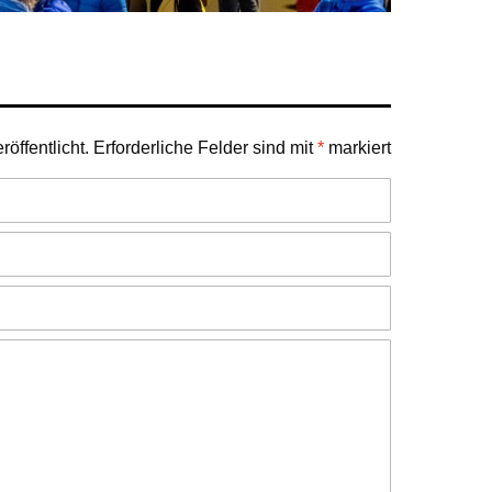
öffentlicht.
Erforderliche Felder sind mit
*
markiert