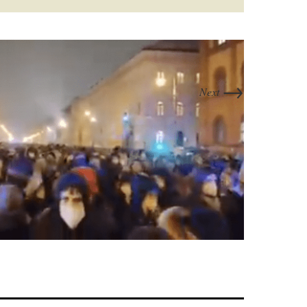
→
Next