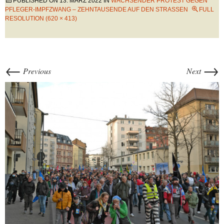
PUBLISHED ON
13. MÄRZ 2022
IN
WACHSENDER PROTEST GEGEN
PFLEGER-IMPFZWANG – ZEHNTAUSENDE AUF DEN STRASSEN
FULL
RESOLUTION (620 × 413)
←
→
Previous
Next