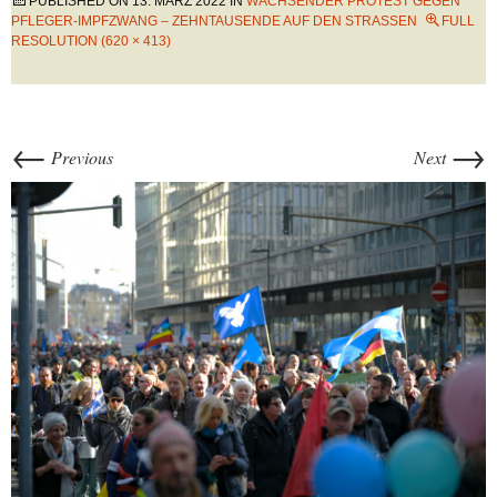
PUBLISHED ON
13. MÄRZ 2022
IN
WACHSENDER PROTEST GEGEN
PFLEGER-IMPFZWANG – ZEHNTAUSENDE AUF DEN STRASSEN
FULL
RESOLUTION (620 × 413)
←
→
Previous
Next