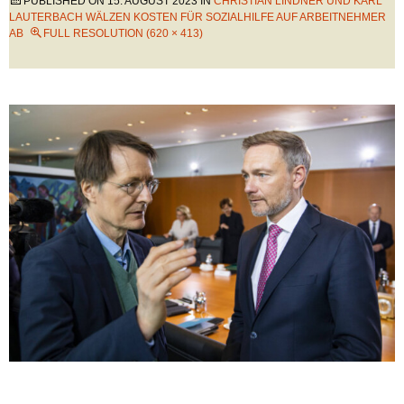
PUBLISHED ON
15. AUGUST 2023
IN
CHRISTIAN LINDNER UND KARL
LAUTERBACH WÄLZEN KOSTEN FÜR SOZIALHILFE AUF ARBEITNEHMER
AB
FULL RESOLUTION (620 × 413)