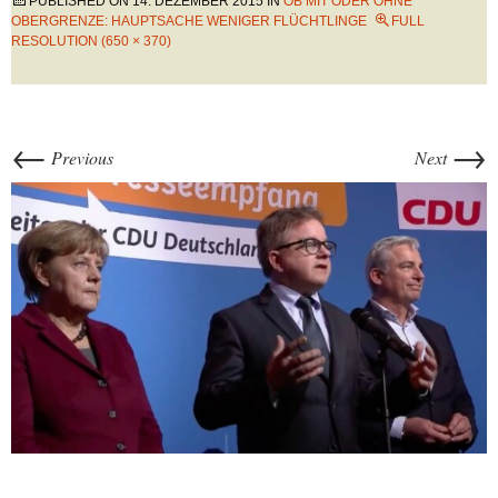
PUBLISHED ON
14. DEZEMBER 2015
IN
OB MIT ODER OHNE
OBERGRENZE: HAUPTSACHE WENIGER FLÜCHTLINGE
FULL
RESOLUTION (650 × 370)
←
→
Previous
Next