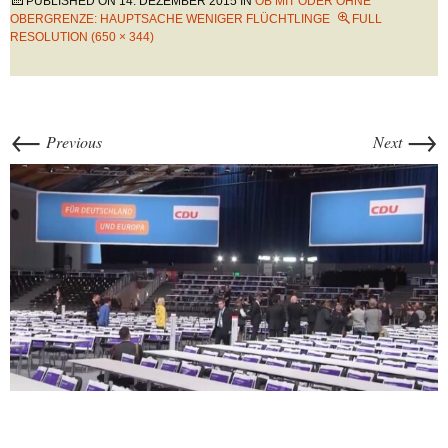
PUBLISHED ON
14. DEZEMBER 2015
IN
OB MIT ODER OHNE
OBERGRENZE: HAUPTSACHE WENIGER FLÜCHTLINGE
FULL
RESOLUTION (650 × 344)
←
→
Previous
Next