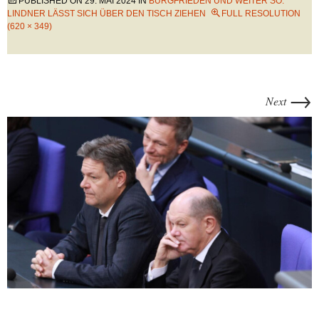
PUBLISHED ON
29. MAI 2024
IN
BURGFRIEDEN UND WEITER SO:
LINDNER LÄSST SICH ÜBER DEN TISCH ZIEHEN
FULL RESOLUTION
(620 × 349)
→
Next