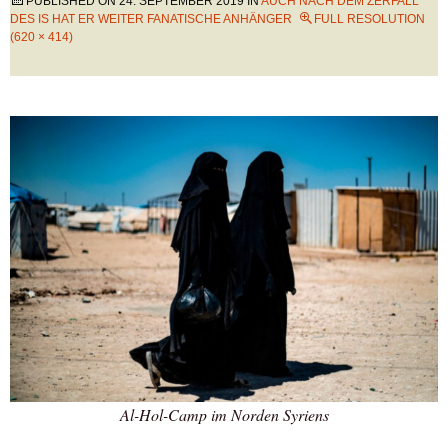
PUBLISHED ON
24. SEPTEMBER 2019
IN
AUCH NACH DEM ZERFALL
DES IS HAT ER WEITER FANATISCHE ANHÄNGER
FULL RESOLUTION
(620 × 414)
Al-Hol-Camp im Norden Syriens