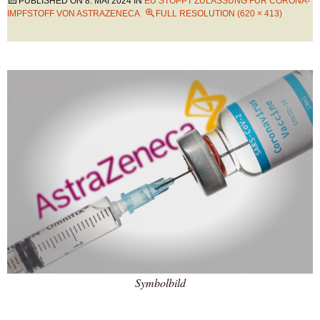
PUBLISHED ON
8. MAI 2024
IN
EU STOPPT ZULASSUNG FÜR CORONA-
IMPFSTOFF VON ASTRAZENECA
FULL RESOLUTION (620 × 413)
Symbolbild