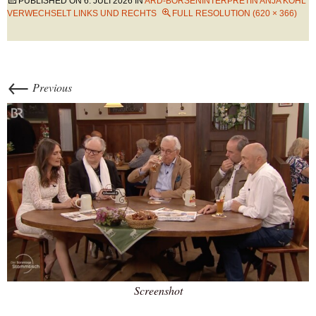
PUBLISHED ON
6. JULI 2026
IN
ARD-BÖRSENINTERPRETIN ANJA KOHL
VERWECHSELT LINKS UND RECHTS
FULL RESOLUTION (620 × 366)
←
Previous
Screenshot