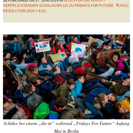
PUBLISHED ON
17. JUNI 2019
IN
ALLES FÜR DIE KUNST?
VERPFLICHTENDER SCHULAUSFLUG ZU FRIDAYS FOR FUTURE
FULL
RESOLUTION (620 × 414)
Schüler bei einem „die-in“ während „Fridays For Future“ Anfang
Mai in Berlin