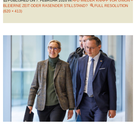
PUBLISHED ON
7. FEBRUAR 2026
IN
AFD WIEDER KNAPP VOR UNION –
BLEIERNE ZEIT ODER RASENDER STILLSTAND?
FULL RESOLUTION
(620 × 413)