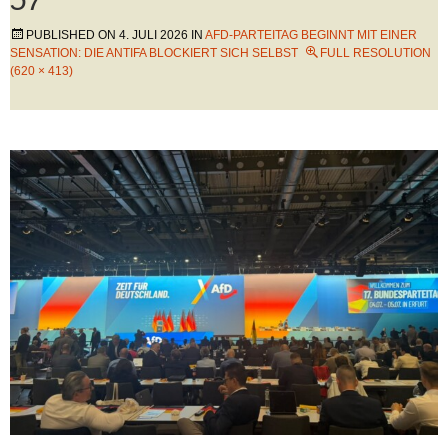
PUBLISHED ON
4. JULI 2026
IN
AFD-PARTEITAG BEGINNT MIT EINER
SENSATION: DIE ANTIFA BLOCKIERT SICH SELBST
FULL RESOLUTION
(620 × 413)