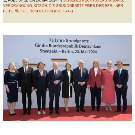
PUBLISHED ON
24. MAI 2024
IN
SCHIEFES RECHTSVERSTÄNDNIS,
VERDRÄNGUNG, KITSCH: DIE GRUNDGESETZ-FEIER DER BERLINER
ELITE
FULL RESOLUTION (620 × 412)