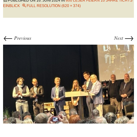
PUBLISHED ON
16. JUNI 2024
IN
800 LESER FEIERN 10 JAHRE TICHYS
EINBLICK
FULL RESOLUTION (620 × 374)
←
→
Previous
Next