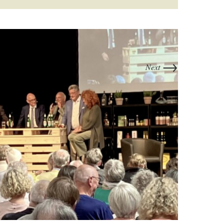
→
Next