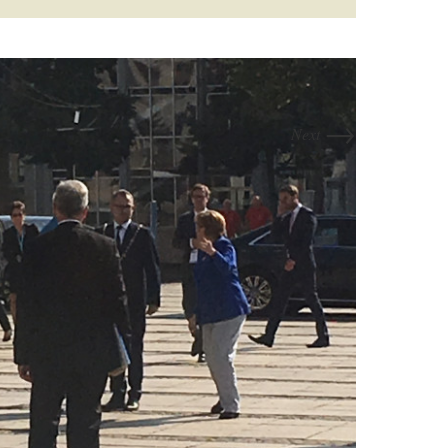
→
Next