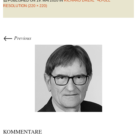
PUBLISHED ON
19. MAI 2020
IN
RICHARD DREXL
FULL
RESOLUTION (220 × 220)
←
Previous
KOMMENTARE