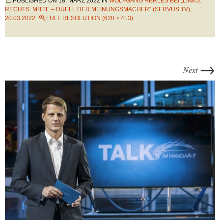
PUBLISHED ON
18. MÄRZ 2022
IN
WOLFGANG HERLES BEI „LINKS.
RECHTS. MITTE – DUELL DER MEINUNGSMACHER“ (SERVUS TV),
20.03.2022
FULL RESOLUTION (620 × 413)
→
Next