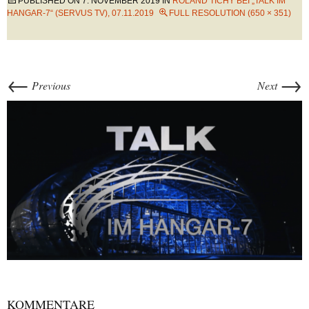
PUBLISHED ON
7. NOVEMBER 2019
IN
ROLAND TICHY BEI „TALK IM
HANGAR-7“ (SERVUS TV), 07.11.2019
FULL RESOLUTION (650 × 351)
←
→
Previous
Next
KOMMENTARE