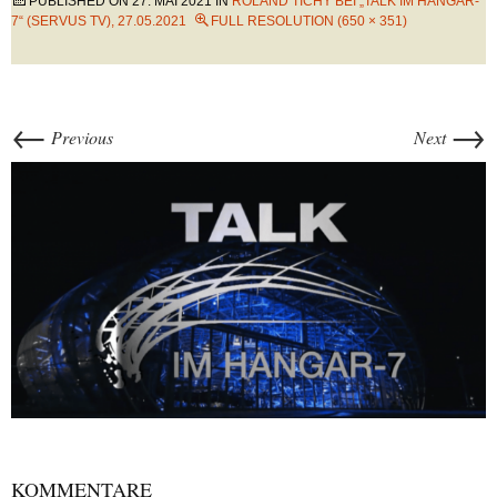
PUBLISHED ON
27. MAI 2021
IN
ROLAND TICHY BEI „TALK IM HANGAR-
7“ (SERVUS TV), 27.05.2021
FULL RESOLUTION (650 × 351)
←
→
Previous
Next
KOMMENTARE