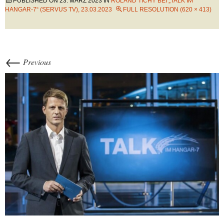
PUBLISHED ON
23. MÄRZ 2023
IN
ROLAND TICHY BEI „TALK IM
HANGAR-7“ (SERVUS TV), 23.03.2023
FULL RESOLUTION (620 × 413)
←
Previous